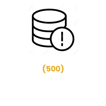
(
500
)