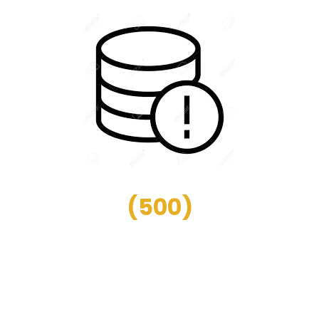
(
500
)