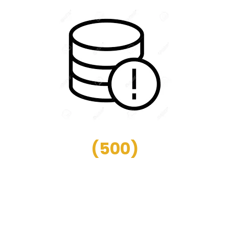
(
500
)