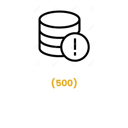
(
500
)