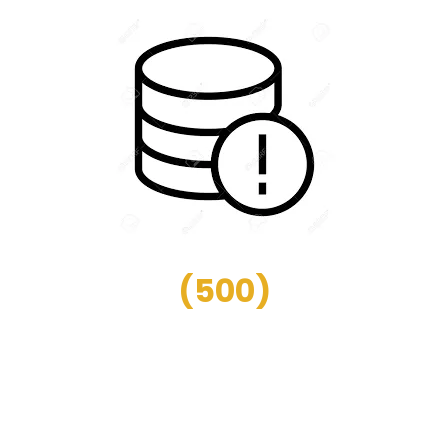
(
500
)