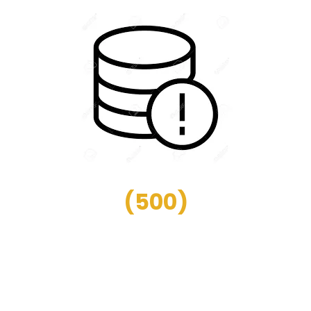
(
500
)