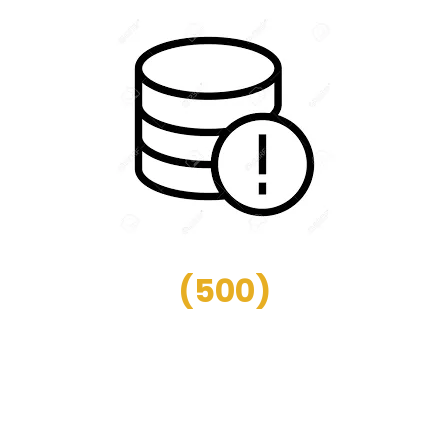
(
500
)