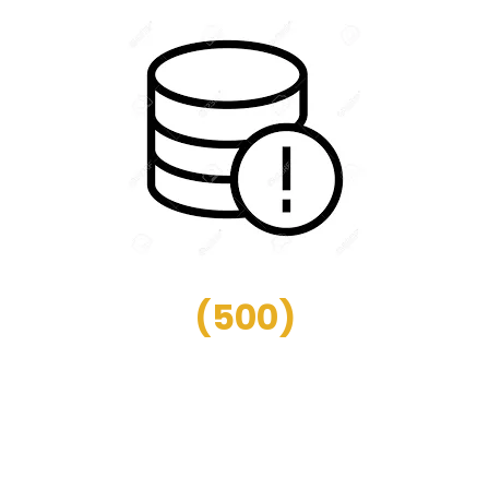
(
500
)