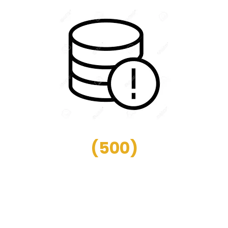
(
500
)