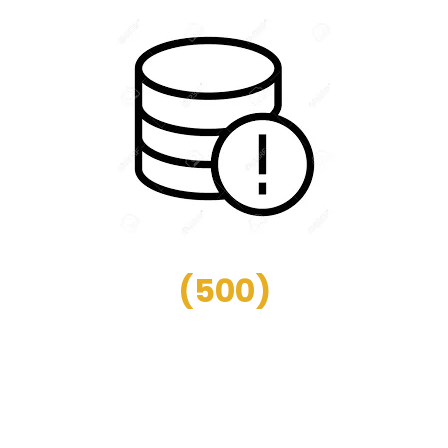
(
500
)