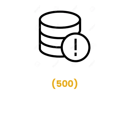
(
500
)