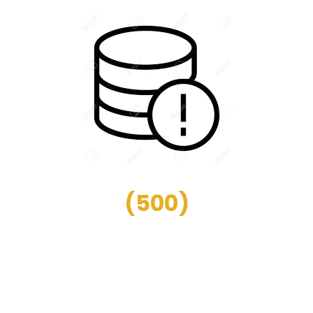
(
500
)