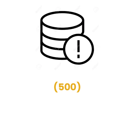
(
500
)