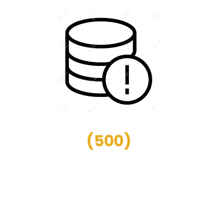
(
500
)