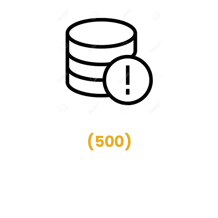
(
500
)