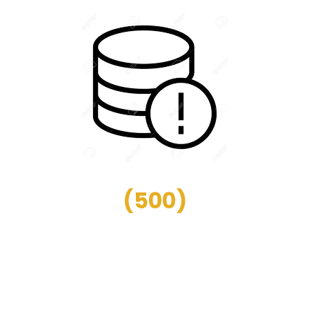
(
500
)