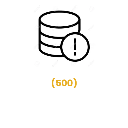
(
500
)