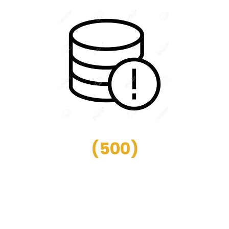
(
500
)