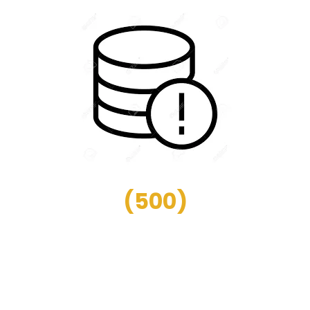
(
500
)