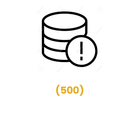
(
500
)