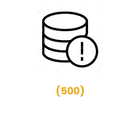
(
500
)