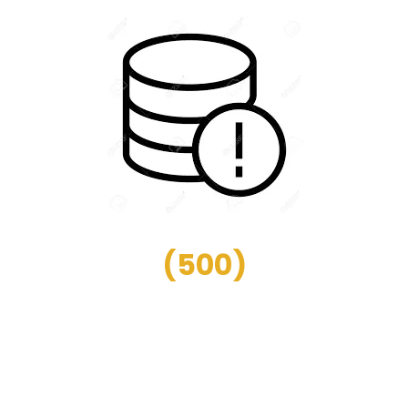
(
500
)