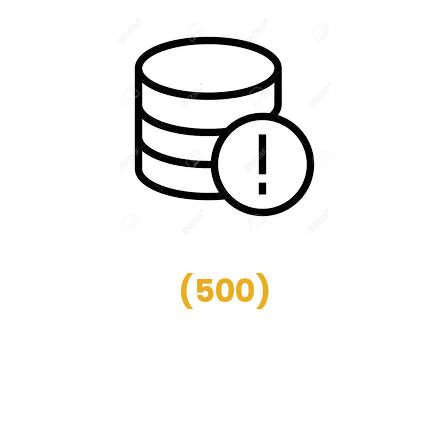
(
500
)