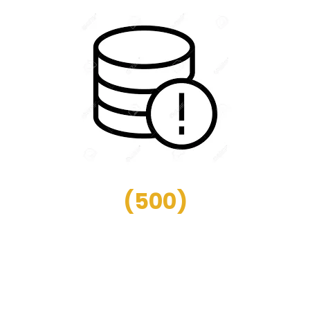
(
500
)