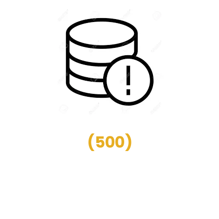
(
500
)