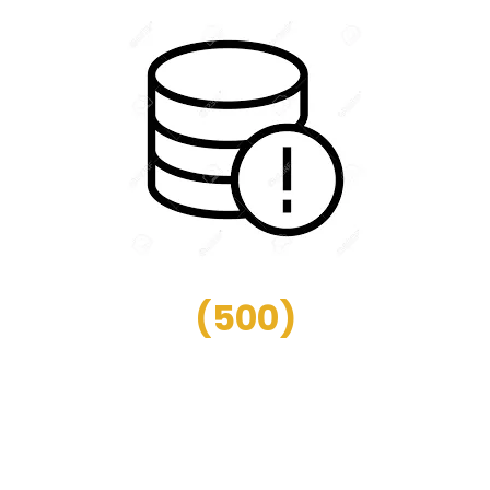
(
500
)