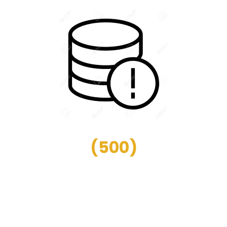
(
500
)