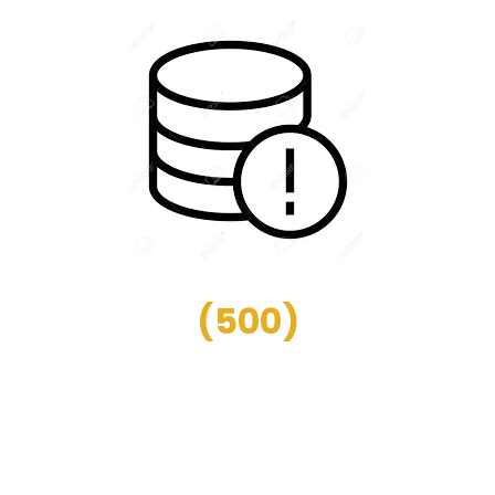
(
500
)