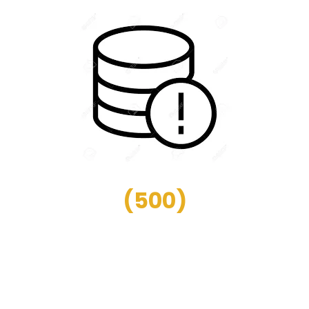
(
500
)