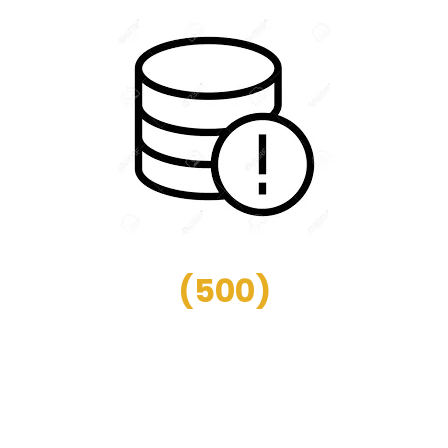
(
500
)