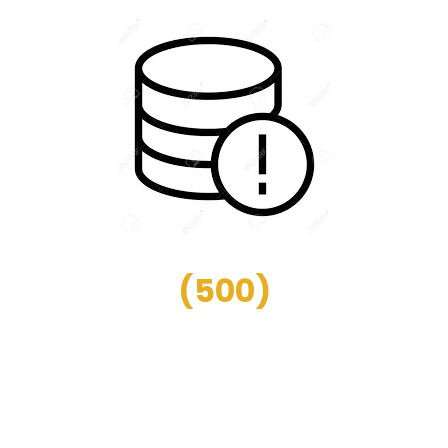
(
500
)