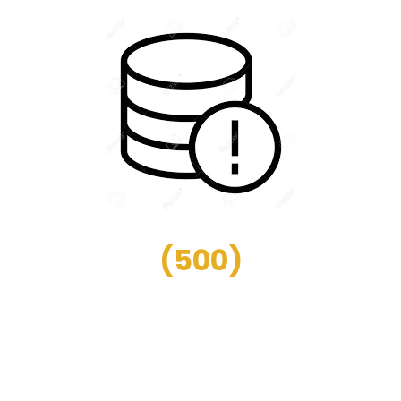
(
500
)