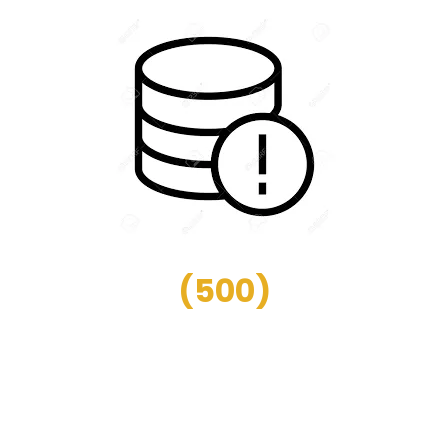
(
500
)