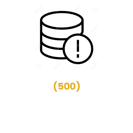
(
500
)