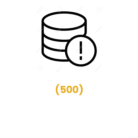
(
500
)