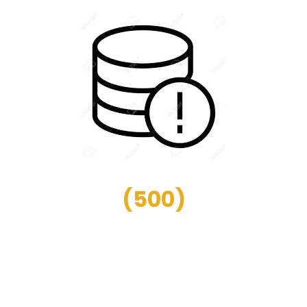
(
500
)