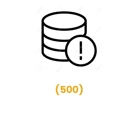
(
500
)