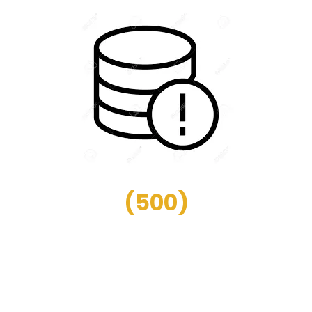
(
500
)