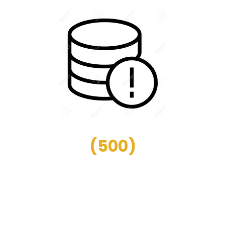
(
500
)