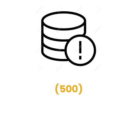
(
500
)