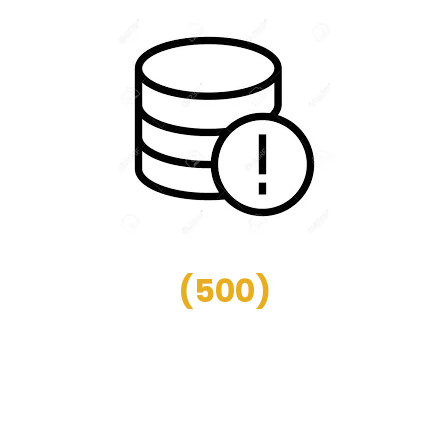
(
500
)