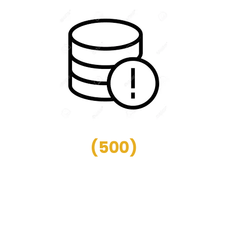
(
500
)