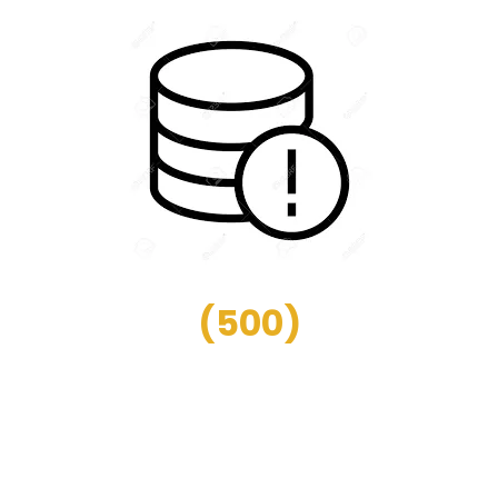
(
500
)