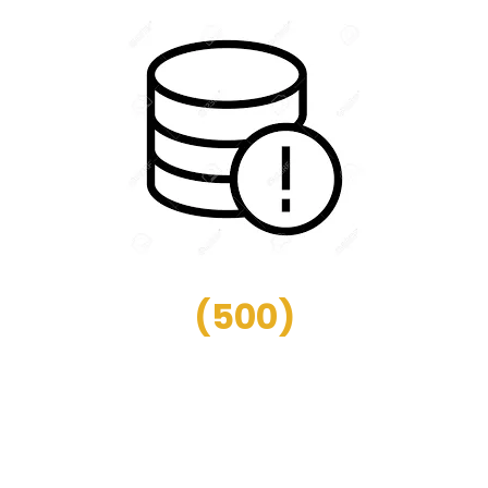
(
500
)