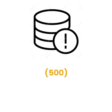
(
500
)