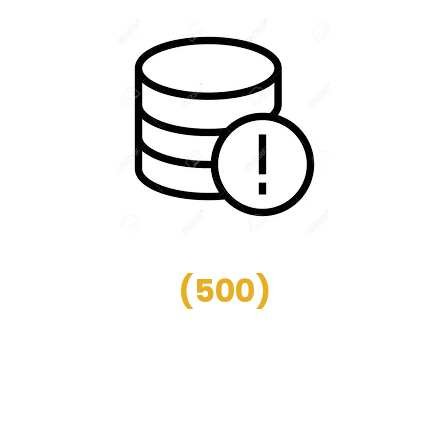
(
500
)