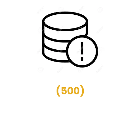
(
500
)