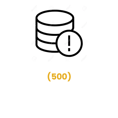
(
500
)