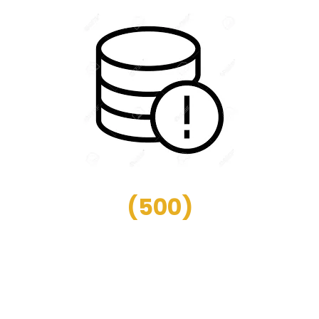
(
500
)