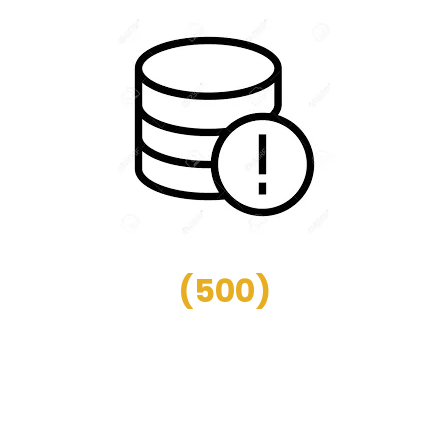
(
500
)